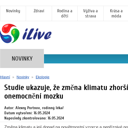
Novinky
Zdraví
Rodina a
Výživa a
Krása a
děti
strava
móda
NOVINKY
Hlavní
»
Novinky
»
Ekologie
Studie ukazuje, že změna klimatu zhorš
onemocnění mozku
Autor: Alexey Portnov, rodinný lékař
Datum vytvoření: 16.05.2024
Naposledy zkontrolováno: 16.05.2024
Změna klimatu a její dopad na povětrnostní vzorce a nepříznivé po