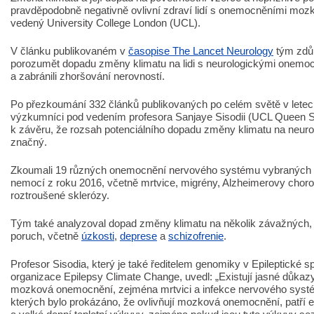
pravděpodobně negativně ovlivní zdraví lidí s onemocněními mo
vedený University College London (UCL).
V článku publikovaném v
časopise The Lancet Neurology
tým zdůr
porozumět dopadu změny klimatu na lidi s neurologickými onemocn
a zabránili zhoršování nerovností.
Po přezkoumání 332 článků publikovaných po celém světě v letec
výzkumníci pod vedením profesora Sanjaye Sisodii (UCL Queen Sq
k závěru, že rozsah potenciálního dopadu změny klimatu na neur
značný.
Zkoumali 19 různých onemocnění nervového systému vybraných z
nemocí z roku 2016, včetně mrtvice, migrény, Alzheimerovy choroby
roztroušené sklerózy.
Tým také analyzoval dopad změny klimatu na několik závažných, 
poruch, včetně
úzkosti
,
deprese
a
schizofrenie
.
Profesor Sisodia, který je také ředitelem genomiky v Epileptické s
organizace Epilepsy Climate Change, uvedl: „Existují jasné důkazy
mozková onemocnění, zejména mrtvici a infekce nervového systé
kterých bylo prokázáno, že ovlivňují mozková onemocnění, patří ex