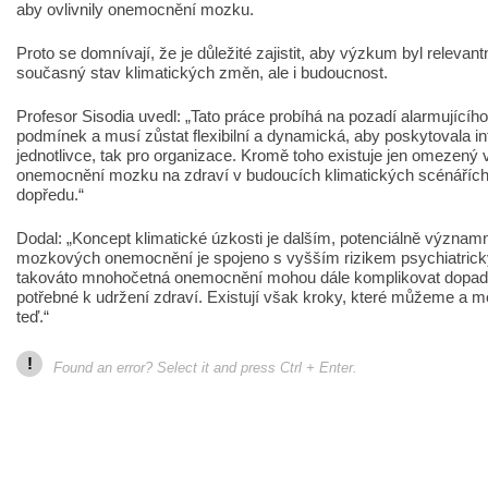
aby ovlivnily onemocnění mozku.
Proto se domnívají, že je důležité zajistit, aby výzkum byl relevan
současný stav klimatických změn, ale i budoucnost.
Profesor Sisodia uvedl: „Tato práce probíhá na pozadí alarmujícíh
podmínek a musí zůstat flexibilní a dynamická, aby poskytovala i
jednotlivce, tak pro organizace. Kromě toho existuje jen omezen
onemocnění mozku na zdraví v budoucích klimatických scénářích,
dopředu.“
Dodal: „Koncept klimatické úzkosti je dalším, potenciálně význ
mozkových onemocnění je spojeno s vyšším rizikem psychiatrický
takováto mnohočetná onemocnění mohou dále komplikovat dopad
potřebné k udržení zdraví. Existují však kroky, které můžeme a 
teď.“
!
Found an error? Select it and press Ctrl + Enter.