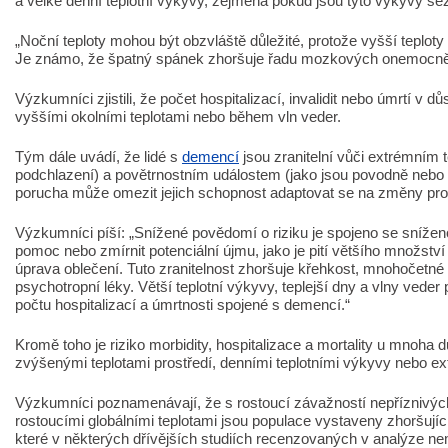
a velké denní teplotní výkyvy, zejména pokud jsou tyto výkyvy se
„Noční teploty mohou být obzvláště důležité, protože vyšší teplot
Je známo, že špatný spánek zhoršuje řadu mozkových onemocně
Výzkumníci zjistili, že počet hospitalizací, invalidit nebo úmrtí v d
vyššími okolními teplotami nebo během vln veder.
Tým dále uvádí, že lidé s
demencí
jsou zranitelní vůči extrémním t
podchlazení) a povětrnostním událostem (jako jsou povodně nebo p
porucha může omezit jejich schopnost adaptovat se na změny pros
Výzkumníci píší: „Snížené povědomí o riziku je spojeno se sníže
pomoc nebo zmírnit potenciální újmu, jako je pití většího množst
úprava oblečení. Tuto zranitelnost zhoršuje křehkost, mnohočetné
psychotropní léky. Větší teplotní výkyvy, teplejší dny a vlny ved
počtu hospitalizací a úmrtnosti spojené s demencí.“
Kromě toho je riziko morbidity, hospitalizace a mortality u mnoha
zvýšenými teplotami prostředí, denními teplotními výkyvy nebo ex
Výzkumníci poznamenávají, že s rostoucí závažností nepříznivých
rostoucími globálními teplotami jsou populace vystaveny zhoršujíc
které v některých dřívějších studiích recenzovaných v analýze ne